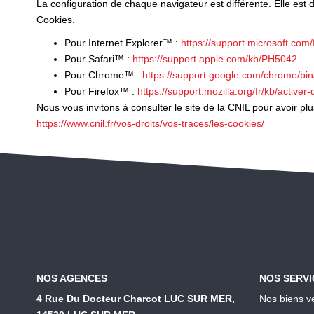
La configuration de chaque navigateur est différente. Elle est
Cookies.
Pour Internet Explorer™ :
https://support.microsoft.co
Pour Safari™ :
https://support.apple.com/kb/PH5042
Pour Chrome™ :
https://support.google.com/chrome/b
Pour Firefox™ :
https://support.mozilla.org/fr/kb/activer
Nous vous invitons à consulter le site de la CNIL pour avoir p
https://www.cnil.fr/vos-droits/vos-traces/les-cookies/
NOS AGENCES
NOS SERVI
4 Rue Du Docteur Charcot LUC SUR MER,
Nos biens v