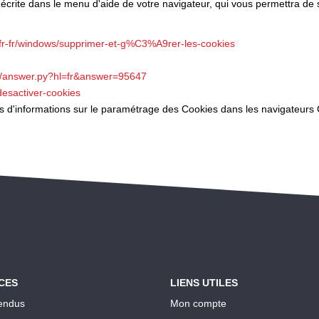
 décrite dans le menu d'aide de votre navigateur, qui vous permettra de
m/fr-fr/windows/supprimer-et-g%C3%A9rer-les-cookies
in/answer.py?hl=fr&answer=95647
-desactiver-cookies
lus d'informations sur le paramétrage des Cookies dans les navigateurs 
CES
LIENS UTILES
endus
Mon compte