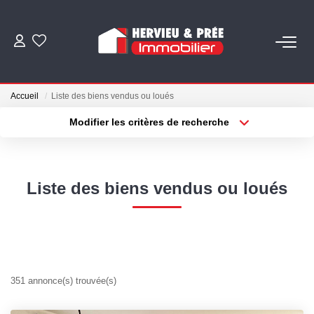
ACHETER
Accueil
Liste des biens vendus ou loués
LOUER
Modifier les critères de recherche
Type de transaction
Localisation
Acheter
Localisation
ESTIMER
Type de bien
Sélectionnez...
Surface min
Liste des biens vendus ou loués
BIENS VENDUS
Plus de critères
Budget max
NOS AGENCES
Créer une alerte
Qui Sommes Nous
351 annonce(s) trouvée(s)
Nous Rejoindre