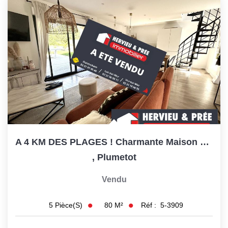
CONTACT
A 4 KM DES PLAGES ! Charmante Maison En Pierre Rénovée
,
Plumetot
Vendu
80
M²
Réf :
5-3909
5
Pièce(s)