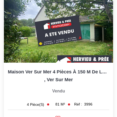
Maison Ver Sur Mer 4 Pièces À 150 M De La Plage
,
Ver Sur Mer
Vendu
81
M²
Réf :
3996
4
Pièce(s)