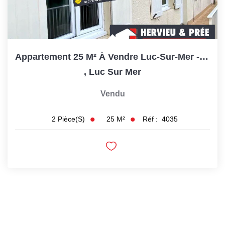
Appartement 25 M² À Vendre Luc-Sur-Mer -Proche Plage &...
,
Luc Sur Mer
Vendu
25
M²
Réf :
4035
2
Pièce(s)