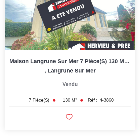
Maison Langrune Sur Mer 7 Pièce(s) 130 M2 Habitable 145 M2...
,
Langrune Sur Mer
Vendu
130
M²
Réf :
4-3860
7
Pièce(s)