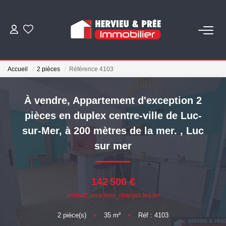
ACHETER
Accueil
2 pièces
Référence 4103
LOUER
À vendre, Appartement d'exception 2
ESTIMER
pièces en duplex centre-ville de Luc-
sur-Mer, à 200 mètres de la mer.
,
Luc
BIENS VENDUS
sur mer
NOS AGENCES
142 500 €
product.price.fees_charges.teaser
Qui Sommes Nous
Nous Rejoindre
2
pièce(s)
•
35
m²
•
Réf : 4103