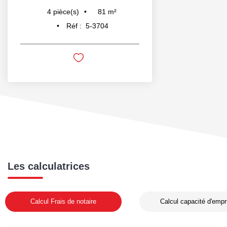
81
m²
4
pièce(s)
Réf :
5-3704
Les calculatrices
Calcul Frais de notaire
Calcul capacité d'empr