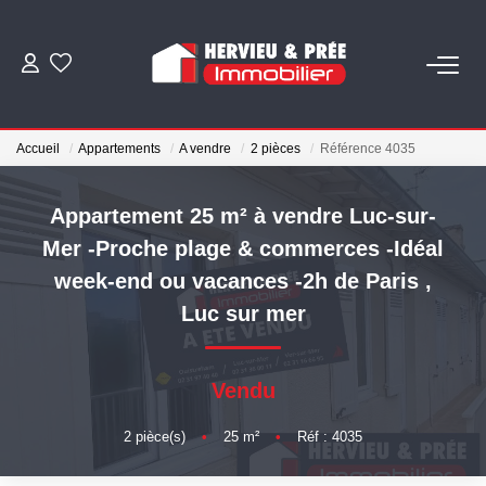
ACHETER
Accueil
Appartements
A vendre
2 pièces
Référence 4035
LOUER
Appartement 25 m² à vendre Luc-sur-
ESTIMER
Mer -Proche plage & commerces -Idéal
week-end ou vacances -2h de Paris
,
BIENS VENDUS
Luc sur mer
NOS AGENCES
Vendu
Qui Sommes Nous
2
pièce(s)
•
25
m²
•
Réf : 4035
Nous Rejoindre