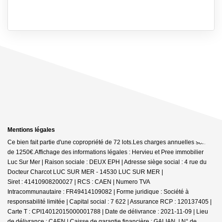
Mentions légales
Ce bien fait partie d'une copropriété de 72 lots.Les charges annuelles sont
de 1250€.
Affichage des informations légales : Hervieu et Pree immobilier
Luc Sur Mer | Raison sociale : DEUX EPH | Adresse siège social : 4 rue du
Docteur Charcot LUC SUR MER - 14530 LUC SUR MER |
Siret : 41410908200027 | RCS : CAEN | Numero TVA
Intracommunautaire : FR49414109082 | Forme juridique : Société à
responsabilité limitée | Capital social : 7 622 | Assurance RCP : 120137405 |
Carte T : CPI14012015000001788 | Date de délivrance : 2021-11-09 | Lieu
de délivrance : CAEN | Caisse de garantie financière : GALIAN. | N° de