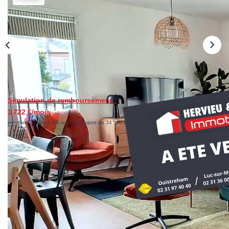
CONTACT
Simulation de remboursement :
1 722 €/mois
pendant 20 ans à 3% avec un apport de 34 500 €
Description
Réf : 5-4018
EXCEPTIONNEL APPARTEMENT DE 70 M2! Décoré
avec beaucoup de goût, au pied des commerces, accès