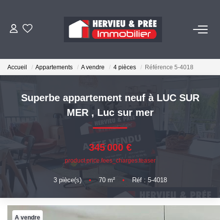
ACHETER
Accueil
Appartements
A vendre
4 pièces
Référence 5-4018
LOUER
Superbe appartement neuf à LUC SUR
ESTIMER
MER
,
Luc sur mer
BIENS VENDUS
345 000 €
product.price.fees_charges.teaser
NOS AGENCES
3
pièce(s)
•
70
m²
•
Réf : 5-4018
Qui Sommes Nous
Nous Rejoindre
A vendre