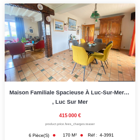
CONTACT
Maison Familiale Spacieuse À Luc-Sur-Mer, Coeur De Ville, À...
,
Luc Sur Mer
415 000 €
product.price.fees_charges.teaser
170
M²
Réf :
4-3991
6
Pièce(s)