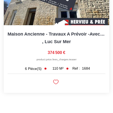
Maison Ancienne - Travaux A Prévoir -avec Dépendances -...
,
Luc Sur Mer
374 500 €
product.price.fees_charges.teaser
110
M²
Réf :
1684
6
Pièce(s)