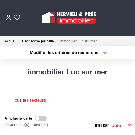
ACHETER
Accueil
Recherche par ville
immobilier Luc sur mer
LOUER
Modifier les critères de recherche
Type de transaction
Localisation
Acheter
Localisation
ESTIMER
immobilier Luc sur mer
Type de bien
Sélectionnez...
Surface min
BIENS VENDUS
Plus de critères
Budget max
Tous les secteurs
NOS AGENCES
Créer une alerte
Qui Sommes Nous
Afficher la carte
23 annonce(s) trouvée(s)
Trier par
Nous Rejoindre