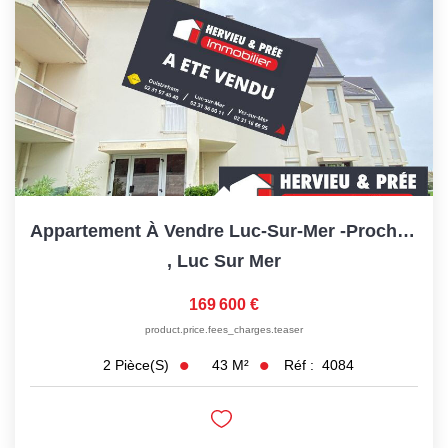
Appartement À Vendre Luc-Sur-Mer -Proche Plage - Balcon Vue...
,
Luc Sur Mer
169 600 €
product.price.fees_charges.teaser
43
M²
Réf :
4084
2
Pièce(s)