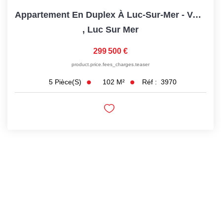
Appartement En Duplex À Luc-Sur-Mer - Vue Sur Mer - 5...
,
Luc Sur Mer
299 500 €
product.price.fees_charges.teaser
102
M²
Réf :
3970
5
Pièce(s)