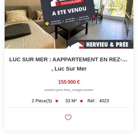
LUC SUR MER : AAPPARTEMENT EN REZ-DE-JARDIN
,
Luc Sur Mer
155 000 €
product.price.fees_charges.teaser
33
M²
Réf :
4023
2
Pièce(s)