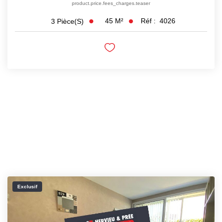
product.price.fees_charges.teaser
45
M²
Réf :
4026
3
Pièce(s)
Exclusif