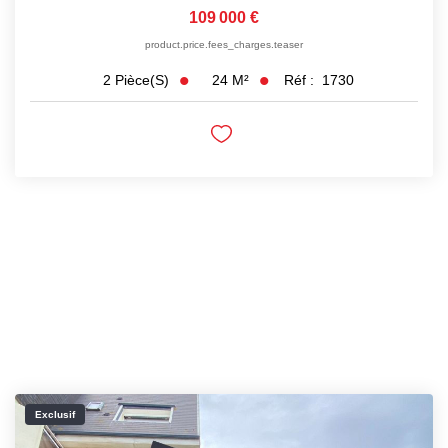
109 000 €
product.price.fees_charges.teaser
24
M²
Réf :
1730
2
Pièce(s)
Exclusif