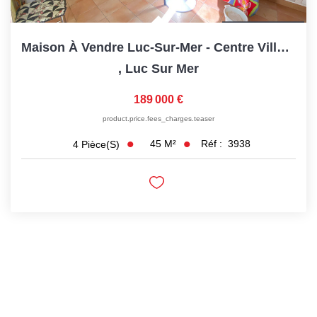
Maison À Vendre Luc-Sur-Mer - Centre Ville Proche Plage Et...
,
Luc Sur Mer
189 000 €
product.price.fees_charges.teaser
45
M²
Réf :
3938
4
Pièce(s)