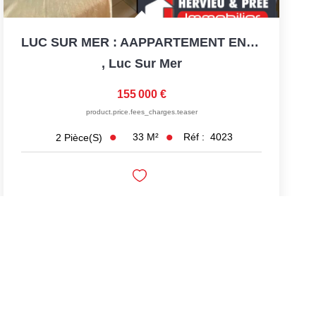
LUC SUR MER : AAPPARTEMENT EN REZ-DE-JARDIN
,
Luc Sur Mer
155 000 €
product.price.fees_charges.teaser
33
M²
Réf :
4023
2
Pièce(s)