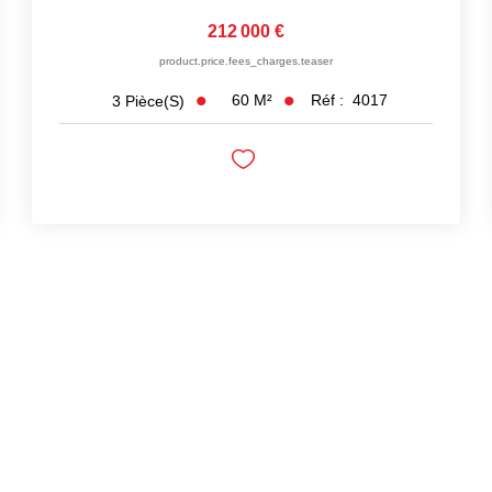
212 000 €
product.price.fees_charges.teaser
60
M²
Réf :
4017
3
Pièce(s)