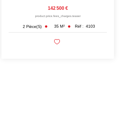
142 500 €
product.price.fees_charges.teaser
35
M²
Réf :
4103
2
Pièce(s)