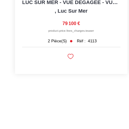
LUC SUR MER - VUE DEGAGEE - VUE MER PARTIELLE - EXCLUSIVITE
,
Luc Sur Mer
79 100 €
product.price.fees_charges.teaser
Réf :
4113
2
Pièce(s)