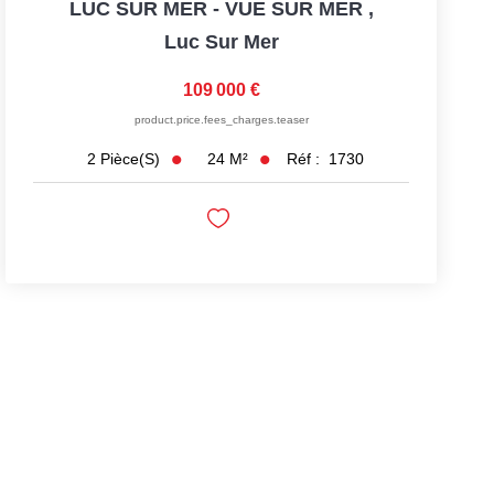
LUC SUR MER - VUE SUR MER
,
Luc Sur Mer
109 000 €
product.price.fees_charges.teaser
24
M²
Réf :
1730
2
Pièce(s)