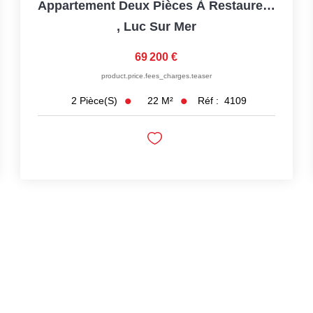
Appartement Deux Pièces À Restaurer Avec Vue Mer, Au Coeur...
,
Luc Sur Mer
69 200 €
product.price.fees_charges.teaser
22
M²
Réf :
4109
2
Pièce(s)