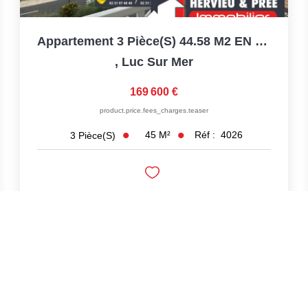
Appartement 3 Pièce(s) 44.58 M2 EN FRONT DE MER À Luc Sur...
,
Luc Sur Mer
169 600 €
product.price.fees_charges.teaser
45
M²
Réf :
4026
3
Pièce(s)