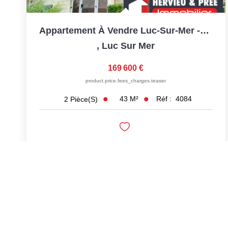
Appartement À Vendre Luc-Sur-Mer -Proche Plage - Balcon Vue...
,
Luc Sur Mer
169 600 €
product.price.fees_charges.teaser
43
M²
Réf :
4084
2
Pièce(s)