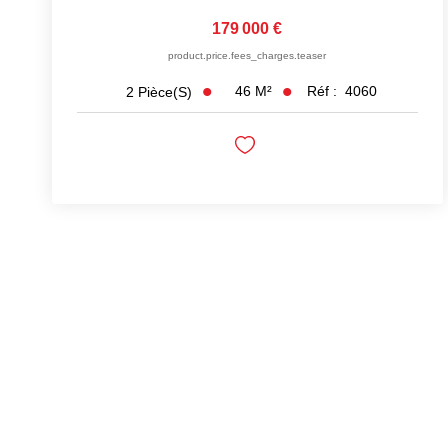
179 000 €
product.price.fees_charges.teaser
46
M²
Réf :
4060
2
Pièce(s)